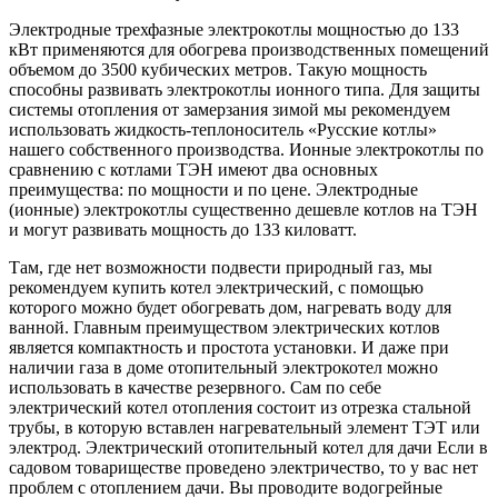
Электродные трехфазные электрокотлы мощностью до 133
кВт применяются для обогрева производственных помещений
объемом до 3500 кубических метров. Такую мощность
способны развивать электрокотлы ионного типа. Для защиты
системы отопления от замерзания зимой мы рекомендуем
использовать жидкость-теплоноситель «Русские котлы»
нашего собственного производства. Ионные электрокотлы по
сравнению с котлами ТЭН имеют два основных
преимущества: по мощности и по цене. Электродные
(ионные) электрокотлы существенно дешевле котлов на ТЭН
и могут развивать мощность до 133 киловатт.
Там, где нет возможности подвести природный газ, мы
рекомендуем купить котел электрический, с помощью
которого можно будет обогревать дом, нагревать воду для
ванной. Главным преимуществом электрических котлов
является компактность и простота установки. И даже при
наличии газа в доме отопительный электрокотел можно
использовать в качестве резервного. Сам по себе
электрический котел отопления состоит из отрезка стальной
трубы, в которую вставлен нагревательный элемент ТЭТ или
электрод. Электрический отопительный котел для дачи Если в
садовом товариществе проведено электричество, то у вас нет
проблем с отоплением дачи. Вы проводите водогрейные