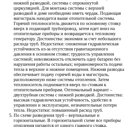
нижней разводкой, системы с опрокинутой
циркуляцией. Для монтажа системы с верхней
разводкой в доме необходимо иметь чердак. Подающая
магистраль находится выше отопительной системы.
Горячий теплоноситель движется по основному стояку
вверх в подающий трубопровод, затем идет вниз на
отопительные приборы и возвращается к тепловому
генератору. Достоинства: экономия за счет небольшого
расхода труб. Недостатки: сниженная гидравлическая
устойчивость из-за отсутствия гравитационного
давления в основном стояке; трудность управления
системой; невозможность отключить одну батарею без
нарушения работы остальных; неравномерность подачи
тепла в верхние и нижние помещения. Нижняя разводка
обеспечивает подачу горячей воды в магистраль,
расположенную ниже системы отопления. Затем
теплоноситель поднимается вверх по стоякам к
отопительным приборам. Оптимальный вариант –
двухтрубная система с нижней разводкой. Достоинства:
высокая гидравлическая устойчивость, удобство в
управлении и эксплуатации, незначительные потери
тепла. Недостатки: повышенный расход труб.
По схеме разведения труб – вертикальные и
горизонтальные. В горизонтальной схеме все приборы
отопления питаются от одного главного стояка.