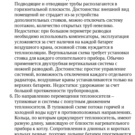
Подводящие и отводящие трубы располагаются в
горизонтальной плоскости. Достоинства: внешний вид
помещений не страдает из-за устройства
дополнительных стояков, можно отключать систему
поэтажно, количество открытых труб невелико.
Недостатки: при большом периметре разводки
необходимо использовать компенсаторы, эксплуатация
усложняется за счет наличия на каждой батарее
воздушного крана, основной стояк нуждается в
теплоизоляции. Вертикальная схема требует установки
стояка для каждого отопительного прибора. Обычно
применяется двухтрубная вертикальная система с
нижней разводкой. Достоинства: простое управление
системой, возможность отключения каждого отдельного
радиатора, воздушные краны устанавливаются только на
верхних батареях. Недостатки: удорожание за счет
большой протяженности трубопроводов.
По направлению перемещения теплоносителя –
тупиковые и системы с попутным движением
теплоносителя. В тупиковой схеме потоки горячей и
холодной воды идут в противоположных направлениях.
Кольца, по которым циркулирует теплоноситель, имеют
разную длину, зависящую от близости нагревательного
прибора к котлу. Сопротивления в длинных и коротких
кольцах разные, поэтому дальние батареи прогреваются