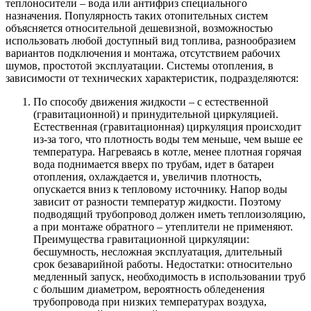
теплоносители – вода или антифриз специального
назначения. Популярность таких отопительных систем
объясняется относительной дешевизной, возможностью
использовать любой доступный вид топлива, разнообразием
вариантов подключения и монтажа, отсутствием рабочих
шумов, простотой эксплуатации. Системы отопления, в
зависимости от технических характеристик, подразделяются:
По способу движения жидкости – с естественной
(гравитационной) и принудительной циркуляцией.
Естественная (гравитационная) циркуляция происходит
из-за того, что плотность воды тем меньше, чем выше ее
температура. Нагреваясь в котле, менее плотная горячая
вода поднимается вверх по трубам, идет в батареи
отопления, охлаждается и, увеличив плотность,
опускается вниз к тепловому источнику. Напор воды
зависит от разности температур жидкости. Поэтому
подводящий трубопровод должен иметь теплоизоляцию,
а при монтаже обратного – утеплители не применяют.
Преимущества гравитационной циркуляции:
бесшумность, несложная эксплуатация, длительный
срок безаварийной работы. Недостатки: относительно
медленный запуск, необходимость в использовании труб
с большим диаметром, вероятность обледенения
трубопровода при низких температурах воздуха,