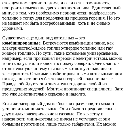
стоящем помещении от дома, и если есть возможность,
построить помещение для хранения топлива. Единственный
минус в том, что необходимо периодически подбрасывать
топливо в топку для продолжения процесса горения. Но это
не мешает им быть востребованными, хоть и не сильно
удобными.
Существует еще один вид котельных – это
комбинированные
. Встречаются комбинации такие, как
электричество/жидкое топливо/твердое топливо или газ/
жидкое топливо. По сути, такие котельные универсальные,
например, если произошел перебой с электричеством, можно
топить на угле или включить подачу солярки. Очень часто в
отопительную систему с газовым котлом устанавливают
электрокотел. С такими комбинированными котельными дом
никогда не останется без тепла и горячей воды ни на час.
Правда, обойдутся они значительно дороже любой из
предыдущих моделей. Монтаж производят специалисты. Зато
это уже действительно серьезно и надолго.
Если же загородный дом не больших размеров, то можно
установить мини-котельные. Они обычно представлены в
двух видах: электрические и газовые. По качеству и
надежности мини-котельные ничем не уступают своим
большим прототипам, лишь только габаритами. Их можно